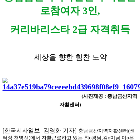
로참여자 3인,
커리바리스타 2급 자격취득
​세상을 향한 힘찬 도약
(사진제공 : 충남금산지역
자활센터)
[
한국시사일보
=
김영화 기자
]
충남금산지역자활센터(센
터장 천병선)에서 자활근로하고 있는 최o경님,김o미님,이o은