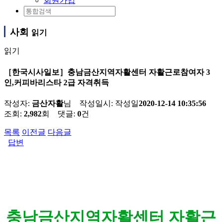
회원가입
사회
읽기
읽기
［한국시사일보］충남금산지역자활센터 자활근로참여자 3
인,커피바리스타 2급 자격취득
작성자:
금산자활
님 작성일시:
작성일
2020-12-14 10:35:56
조회:
2,982
회 댓글:
0
건
목록
이전글
다음글
답변
충남금산지역자활센터 자활근