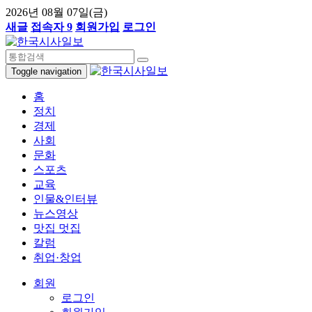
2026년 08월 07일(금)
새글
접속자 9
회원가입
로그인
Toggle navigation
홈
정치
경제
사회
문화
스포츠
교육
인물&인터뷰
뉴스영상
맛집 멋집
칼럼
취업·창업
회원
로그인